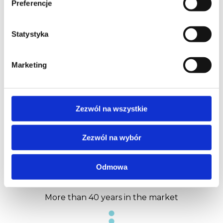
Preferencje
Why choose the
Statystyka
CONTENUR
Marketing
solutions?
Zezwól na wszystkie
Zezwól na wybór
Odmowa
Experience
More than 40 years in the market