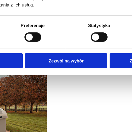
nia z ich usług.
Preferencje
Statystyka
or easy, streamlined and efficient cleaning and mainten
Zezwól na wybór
Z