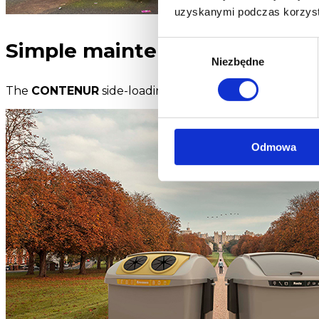
uzyskanymi podczas korzysta
Wybór
Simple maintenance
Niezbędne
zgody
The
CONTENUR
side-loading containers are designed f
Odmowa