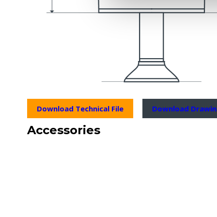
Download Technical File
Download Drawi
Accessories