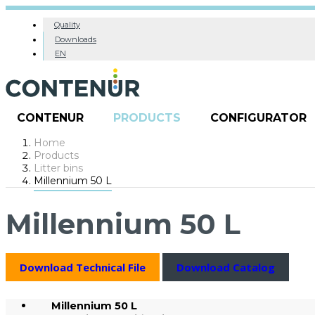
Quality
Downloads
EN
CONTENUR
PRODUCTS
CONFIGURATOR
Home
Products
Litter bins
Millennium 50 L
Millennium 50 L
Download Technical File
Download Catalog
Millennium 50 L