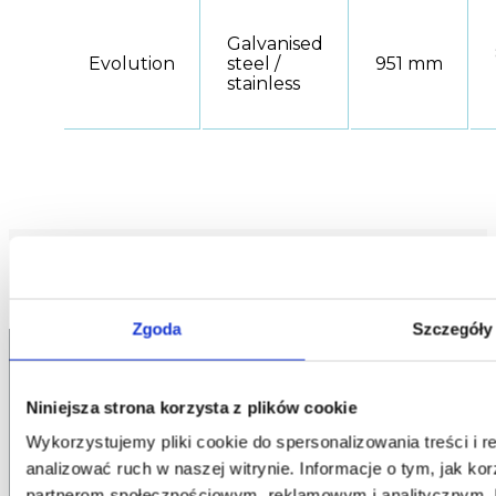
Galvanised
Evolution
steel /
951 mm
stainless
Zgoda
Szczegóły
Niniejsza strona korzysta z plików cookie
Wykorzystujemy pliki cookie do spersonalizowania treści i 
CENTRALA CONTENUR POLAND
analizować ruch w naszej witrynie. Informacje o tym, jak ko
Ul. Wojska Polskiego 18
39-300 Mielec, Polska
partnerom społecznościowym, reklamowym i analitycznym. P