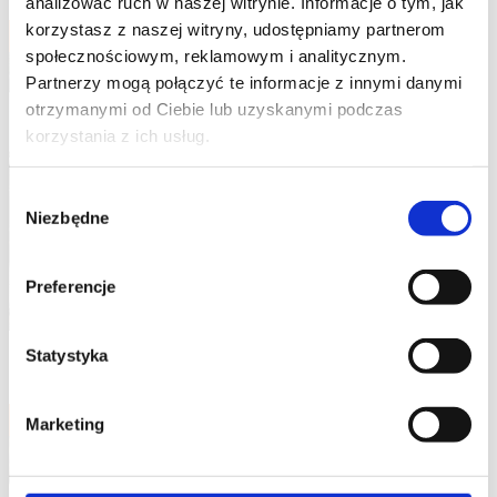
analizować ruch w naszej witrynie. Informacje o tym, jak
korzystasz z naszej witryny, udostępniamy partnerom
FIND OUT MORE
społecznościowym, reklamowym i analitycznym.
Partnerzy mogą połączyć te informacje z innymi danymi
otrzymanymi od Ciebie lub uzyskanymi podczas
korzystania z ich usług.
Wybór
Niezbędne
zgody
Preferencje
Statystyka
Underground container maintenance
Marketing
FIND OUT MORE