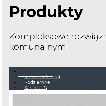
Produkty
Kompleksowe rozwiąza
komunalnymi
Pojemniki
Kosze na śmieci
Podziemne
Sanecan®