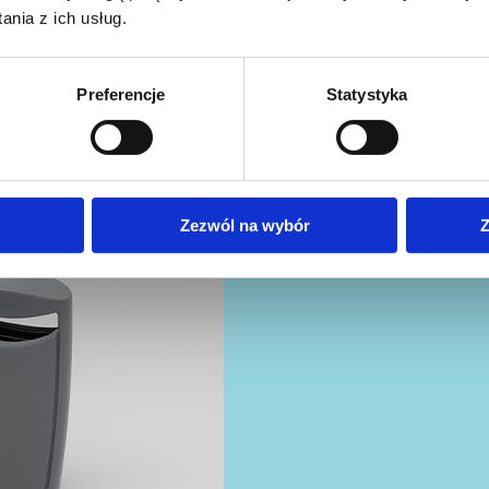
nia z ich usług.
Preferencje
Statystyka
Rozładunek HD
Zezwól na wybór
Z