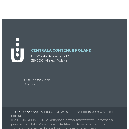
CENTRALA CONTENUR POLAND
Ul. Wojska Polskiego 18
39-300 Mielec, Polska
+48 177 887 355
Kontakt
T.
+48 177 887 355
|
Kontakt
| Ul. Wojska Polskiego 18, 39-300 Mielec,
Polska
© 2015-2026 CONTENUR. Wszystkie prawa zastrzeżone |
Informacja
prawna
|
Polityka Prywatności
|
Polityka plików cookies
|
Kanał
etyczny
|
Informacja do przetwarzania danych osobowych