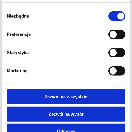
Goya
Wybór
>
Niezbędne
zgody
Preferencje
Statystyka
Clasica
Marketing
>
Zezwól na wszystkie
Zezwól na wybór
DIN
Odmowa