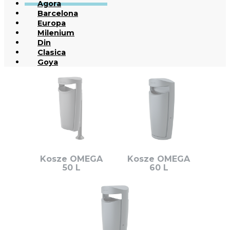
Agora
Barcelona
Europa
Milenium
Din
Clasica
Goya
Kosze OMEGA
Kosze OMEGA
50 L
60 L