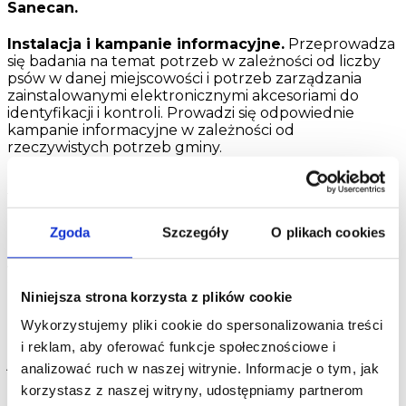
Sanecan.
Instalacja i kampanie informacyjne.
Przeprowadza
się badania na temat potrzeb w zależności od liczby
psów w danej miejscowości i potrzeb zarządzania
zainstalowanymi elektronicznymi akcesoriami do
identyfikacji i kontroli. Prowadzi się odpowiednie
kampanie informacyjne w zależności od
rzeczywistych potrzeb gminy.
Zbiórka.
Codzienne usuwanie odchodów i wymiana
torebek na odchody w podajnikach.
Utrzymanie zapobiegawcze i naprawy
. Ponowne
Zgoda
Szczegóły
O plikach cookies
malowanie, prostowanie, serwis zamków i podajników.
Awarie są naprawiane w najkrótszym możliwym czasie,
a pojemniki Sanecan są konserwowane przy
Niniejsza strona korzysta z plików cookie
uwzględnieniu wymogów związanych z ciągłym
korzystaniem z pojemników.
Wykorzystujemy pliki cookie do spersonalizowania treści
Mycie
. Dezynfekcja i odkażanie pojemnika Sanecan i
i reklam, aby oferować funkcje społecznościowe i
jego otoczenia.
analizować ruch w naszej witrynie. Informacje o tym, jak
korzystasz z naszej witryny, udostępniamy partnerom