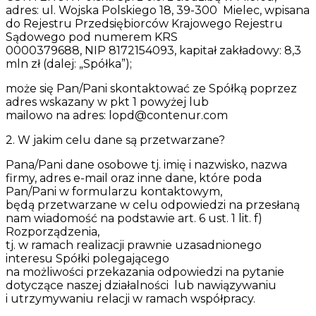
adres: ul. Wojska Polskiego 18, 39-300
Mielec, wpisana
do Rejestru Przedsiębiorców Krajowego Rejestru
Sądowego pod numerem KRS
0000379688, NIP 8172154093, kapitał zakładowy: 8,3
mln zł (dalej: „Spółka”);
może się Pan/Pani skontaktować ze Spółką poprzez
adres wskazany w pkt 1 powyżej lub
mailowo na adres: lopd@contenur.com
2. W jakim celu dane są przetwarzane?
Pana/Pani dane osobowe tj. imię i nazwisko, nazwa
firmy, adres e-mail oraz inne dane, które poda
Pan/Pani w formularzu kontaktowym,
będą przetwarzane w celu odpowiedzi na przesłaną
nam wiadomość na podstawie art. 6 ust. 1 lit. f)
Rozporządzenia,
tj. w ramach realizacji prawnie uzasadnionego
interesu Spółki polegającego
na możliwości przekazania odpowiedzi na pytanie
dotyczące naszej działalności lub nawiązywaniu
i utrzymywaniu relacji w ramach współpracy.