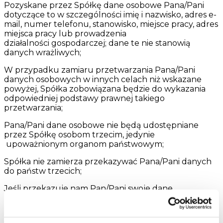
Pozyskane przez Spółkę dane osobowe Pana/Pani
dotyczące to w szczególności imię i nazwisko, adres e-
mail, numer telefonu, stanowisko, miejsce pracy, adres
miejsca pracy lub prowadzenia
działalności gospodarczej; dane te nie stanowią
danych wrażliwych;
W przypadku zamiaru przetwarzania Pana/Pani
danych osobowych w innych celach niż wskazane
powyżej, Spółka zobowiązana będzie do wykazania
odpowiedniej podstawy prawnej takiego
przetwarzania;
Pana/Pani dane osobowe nie będą udostępniane
przez Spółkę osobom trzecim, jedynie
upoważnionym organom państwowym;
Spółka nie zamierza przekazywać Pana/Pani danych
do państw trzecich;
Jeśli przekazuje nam Pan/Pani swoje dane
samodzielnie, przekazanie to jest dobrowolne, jednak
odmowa ich podania może skutkować brakiem
możliwości zawarcia i wykonania umowy przez