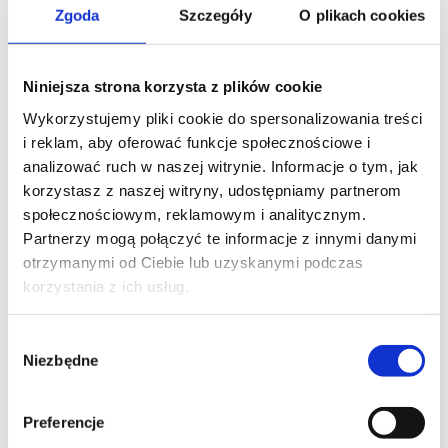
Spółkę;
Zgoda
Szczegóły
O plikach cookies
Pana/Pani dane osobowe będą przetwarzane przez
Spółkę przez okres niezbędny do wykonania umowy
oraz okres przedawnienia roszczeń związanych
Niniejsza strona korzysta z plików cookie
z tą umową, chyba że przepisy prawa będą wymagać
przetwarzania przez okres dłuższy;
Wykorzystujemy pliki cookie do spersonalizowania treści
i reklam, aby oferować funkcje społecznościowe i
W sytuacjach wskazanych w Rozporządzeniu
analizować ruch w naszej witrynie. Informacje o tym, jak
ma Pan/Pani prawo dostępu do Pana/Pani danych
korzystasz z naszej witryny, udostępniamy partnerom
osobowych, żądania ich sprostowania, usunięcia lub
ograniczenia, a także prawo sprzeciwu wobec
społecznościowym, reklamowym i analitycznym.
przetwarzania i żądania ich przeniesienia do innego
Partnerzy mogą połączyć te informacje z innymi danymi
administratora danych osobowych, jeśli przetwarzanie
otrzymanymi od Ciebie lub uzyskanymi podczas
odbywa się w sposób zautomatyzowany;
korzystania z ich usług.
Ma Pan/Pani prawo wnieść skargę do organu
nadzorczego (Prezesa Urzędu Ochrony Danych
Osobowych), jeśli przetwarzanie Pana/Pani danych
Wybór
osobowych przez Spółkę będzie
Niezbędne
zgody
naruszało postanowienia Rozporządzenia;
Spółka nie planuje podejmować decyzji, które opierać
Preferencje
się będą wyłącznie na