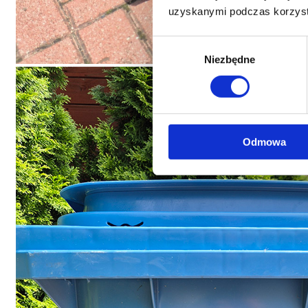
uzyskanymi podczas korzysta
Wybór
Niezbędne
zgody
Odmowa