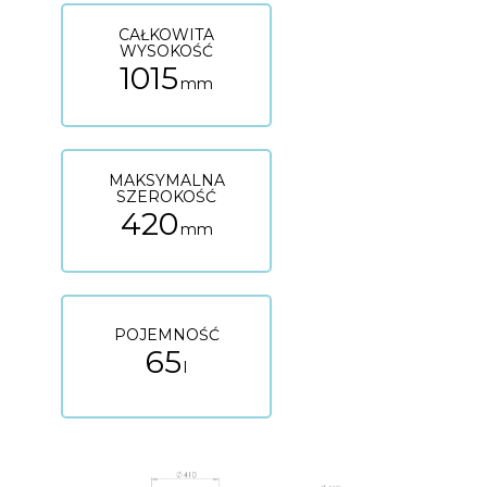
CAŁKOWITA
WYSOKOŚĆ
1015
mm
MAKSYMALNA
SZEROKOŚĆ
420
mm
POJEMNOŚĆ
65
l