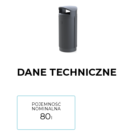
DANE TECHNICZNE
POJEMNOŚĆ
NOMINALNA
80
l