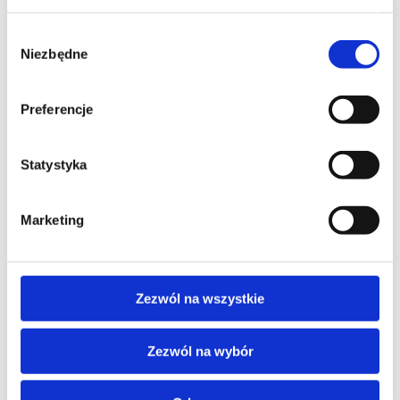
Wybór
Niezbędne
zgody
Preferencje
Opcja dwóch przegródek
Kosz może zostać wyposażony na zamówienie w
Statystyka
pojemnik z dwiema przegródkami celem jego
stosowania do selektywnej zbiórki więcej niż
jednego typu odpadów
Marketing
Zezwól na wszystkie
Zezwól na wybór