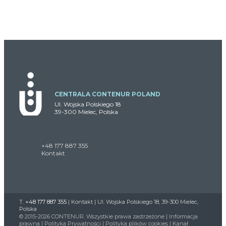
CENTRALA CONTENUR POLAND
Ul. Wojska Polskiego 18
39-300 Mielec, Polska
+48 177 887 355
Kontakt
T.
+48 177 887 355
|
Kontakt
| Ul. Wojska Polskiego 18, 39-300 Mielec,
Polska
© 2015-2026 CONTENUR. Wszystkie prawa zastrzeżone |
Informacja
prawna
|
Polityka Prywatności
|
Polityka plików cookies
|
Kanał