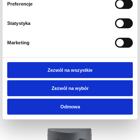
Preferencje
kosza na odpady, umożliwia zgaszenie
niedopałków i ich wpadnięcie do kosza na odpady.
Statystyka
Marketing
Zezwól na wszystkie
Zezwól na wybór
Czip elektroniczny
Odmowa
Dostępne miejsce na czip. Ułatwia identyfikację i
sczytywanie lokalizacji produktu.