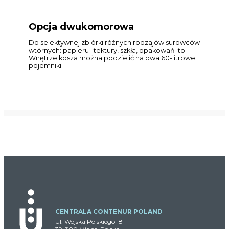
Opcja dwukomorowa
Do selektywnej zbiórki różnych rodzajów surowców
wtórnych: papieru i tektury, szkła, opakowań itp.
Wnętrze kosza można podzielić na dwa 60-litrowe
pojemniki.
CENTRALA CONTENUR POLAND
Ul. Wojska Polskiego 18