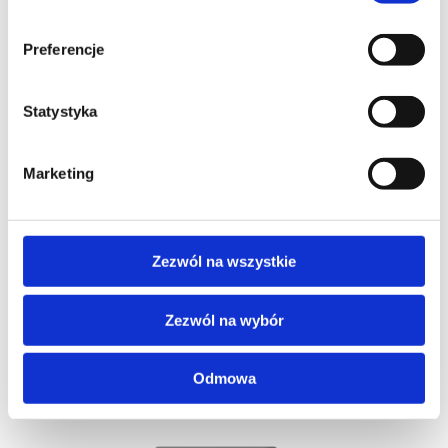
Akcesorium dostępne tylko dla standardowej wersji
każdego modelu. Umieszczona na środku pokrywy
Preferencje
kosza na odpady, umożliwia zgaszenie
niedopałków i ich wpadnięcie do kosza na odpady.
Statystyka
Marketing
Zezwól na wszystkie
Zezwól na wybór
Czip elektroniczny
Odmowa
Dostępne miejsce na czip. Ułatwia identyfikację i
sczytywanie lokalizcji produktu.