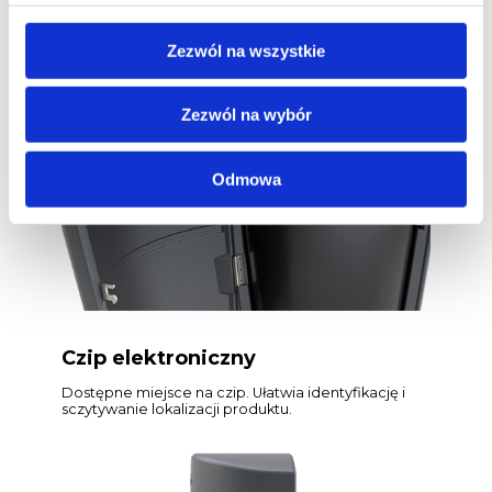
każdego modelu. Umieszczona na środku pokrywy
kosza na odpady, umożliwia zgaszenie
niedopałków i ich wpadnięcie do kosza na odpady.
Zezwól na wszystkie
Zezwól na wybór
Odmowa
Czip elektroniczny
Dostępne miejsce na czip. Ułatwia identyfikację i
sczytywanie lokalizacji produktu.