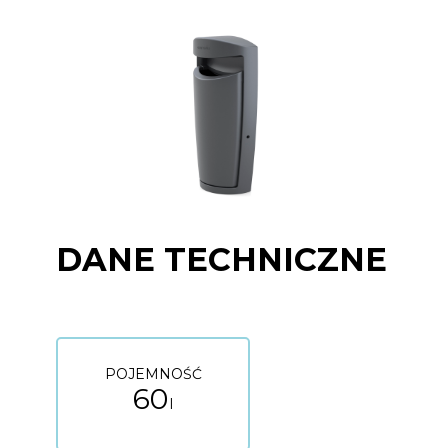
DANE TECHNICZNE
POJEMNOŚĆ
60
l