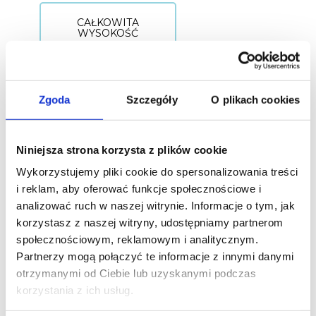
CAŁKOWITA
WYSOKOŚĆ
458
mm
Zgoda
Szczegóły
O plikach cookies
MAKSYMALNA
SZEROKOŚĆ
335
mm
Niniejsza strona korzysta z plików cookie
Wykorzystujemy pliki cookie do spersonalizowania treści
i reklam, aby oferować funkcje społecznościowe i
analizować ruch w naszej witrynie. Informacje o tym, jak
POJEMNOŚĆ
korzystasz z naszej witryny, udostępniamy partnerom
20
l
społecznościowym, reklamowym i analitycznym.
Partnerzy mogą połączyć te informacje z innymi danymi
otrzymanymi od Ciebie lub uzyskanymi podczas
korzystania z ich usług.