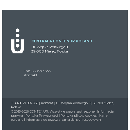
CENTRALA CONTENUR POLAND
Ul. Wojska Polskiego 18
39-300 Mielec, Polska
+48 177 887 355
Kontakt
T.
+48 177 887 355
|
Kontakt
| Ul. Wojska Polskiego 18, 39-300 Mielec,
Polska
© 2015-2026 CONTENUR. Wszystkie prawa zastrzeżone |
Informacja
prawna
|
Polityka Prywatności
|
Polityka plików cookies
|
Kanał
etyczny
|
Informacja do przetwarzania danych osobowych