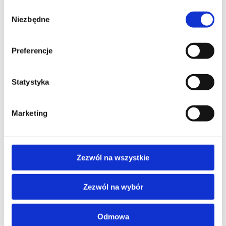
Wybór
Niezbędne
zgody
Preferencje
Statystyka
Marketing
Zezwól na wszystkie
Pobierz kartę techniczną
Pobierz
rysunek techniczny
Zezwól na wybór
Akcesoria
Odmowa