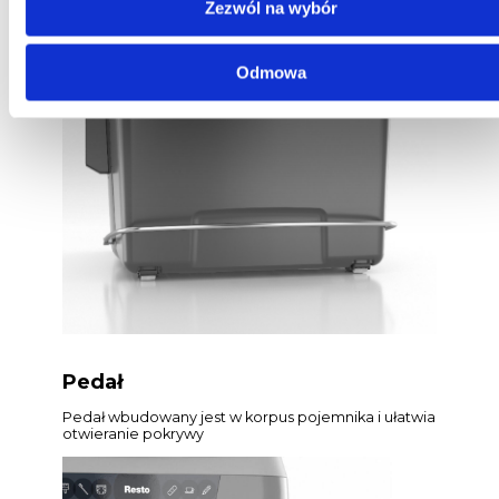
Zezwól na wybór
Gniazdo na chipy
Specjalna przegroda na chipy ułatwiające
Odmowa
lokalizację i identyfikację pojemnika
Pedał
Pedał wbudowany jest w korpus pojemnika i ułatwia
otwieranie pokrywy