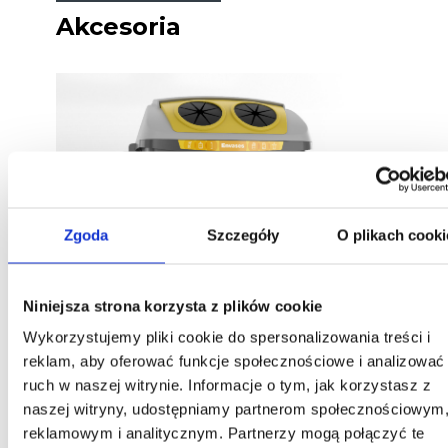
Akcesoria
Zgoda
Szczegóły
O plikach cooki
Niniejsza strona korzysta z plików cookie
Otwór wrzutowy na opakowania
Wykorzystujemy pliki cookie do spersonalizowania treści i
Otwory wrzutowe zaprojektowane specjalnie do
reklam, aby oferować funkcje społecznościowe i analizować
zbiórki opakowań.
ruch w naszej witrynie. Informacje o tym, jak korzystasz z
naszej witryny, udostępniamy partnerom społecznościowym
reklamowym i analitycznym. Partnerzy mogą połączyć te