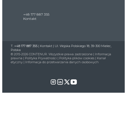
+48 177 887 355
Kontakt
T.
+48 177 887 355
|
Kontakt
| Ul. Wojska Polskiego 18, 39-300 Mielec,
Polska
© 2015-2026 CONTENUR. Wszystkie prawa zastrzeżone |
Informacja
prawna
|
Polityka Prywatności
|
Polityka plików cookies
|
Kanał
etyczny
|
Informacja do przetwarzania danych osobowych