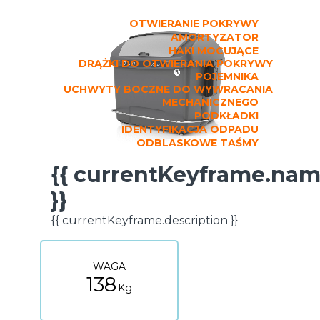
OTWIERANIE POKRYWY
AMORTYZATOR
HAKI MOCUJĄCE
DRĄŻKI DO OTWIERANIA POKRYWY
POJEMNIKA
UCHWYTY BOCZNE DO WYWRACANIA
MECHANICZNEGO
PODKŁADKI
IDENTYFIKACJA ODPADU
ODBLASKOWE TAŚMY
{{ currentKeyframe.na
DANE TECHNICZNE
}}
{{ currentKeyframe.description }}
WAGA
138
Kg