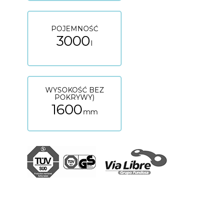
POJEMNOŚĆ
3000
l
WYSOKOŚĆ BEZ
POKRYWY)
1600
mm